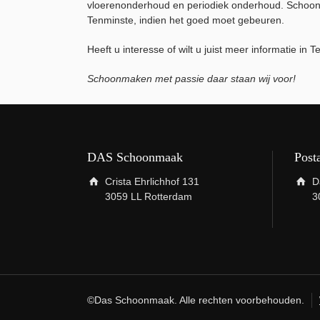
vloerenonderhoud en periodiek onderhoud. Schoonm
Tenminste, indien het goed moet gebeuren.
Heeft u interesse of wilt u juist meer informatie i
Schoonmaken met passie daar staan wij voor!
DAS Schoonmaak
Post
Crista Ehrlichhof 131
D
3059 LL Rotterdam
3
©Das Schoonmaak. Alle rechten voorbehouden.