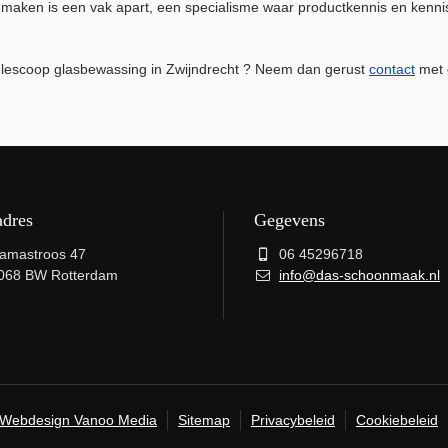
aken is een vak apart, een specialisme waar productkennis en kenni
n Telescoop glasbewassing in Zwijndrecht ? Neem dan gerust
contact
met o
adres
Gegevens
amastroos 47
06 45296718
068 BW Rotterdam
info@das-schoonmaak.nl
Webdesign Vanoo Media
Sitemap
Privacybeleid
Cookiebeleid