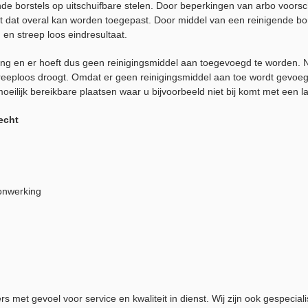
de borstels op uitschuifbare stelen. Door beperkingen van arbo voorsch
t dat overal kan worden toegepast. Door middel van een reinigende bor
en streep loos eindresultaat.
rking en er hoeft dus geen reinigingsmiddel aan toegevoegd te worden.
reeploos droogt. Omdat er geen reinigingsmiddel aan toe wordt gevoegd
oeilijk bereikbare plaatsen waar u bijvoorbeeld niet bij komt met een 
echt
zonwerking
t gevoel voor service en kwaliteit in dienst. Wij zijn ook gespecialis