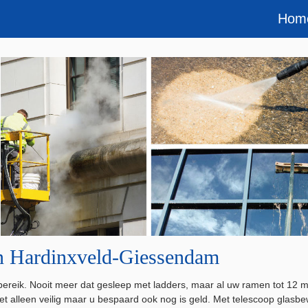
Hom
in Hardinxveld-Giessendam
bereik. Nooit meer dat gesleep met ladders, maar al uw ramen tot 1
niet alleen veilig maar u bespaard ook nog is geld. Met telescoop gla