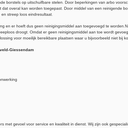
de borstels op uitschuifbare stelen. Door beperkingen van arbo voorsch
t dat overal kan worden toegepast. Door middel van een reinigende bor
en streep loos eindresultaat.
rking en er hoeft dus geen reinigingsmiddel aan toegevoegd te worden
reeploos droogt. Omdat er geen reinigingsmiddel aan toe wordt gevoegd
ssing voor moeilijk bereikbare plaatsen waar u bijvoorbeeld niet bij 
xveld-Giessendam
zonwerking
t gevoel voor service en kwaliteit in dienst. Wij zijn ook gespecialis