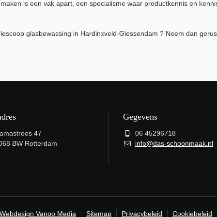
aken is een vak apart, een specialisme waar productkennis en kenni
in Telescoop glasbewassing in Hardinxveld-Giessendam ? Neem dan geru
adres
Gegevens
amastroos 47
06 45296718
068 BW Rotterdam
info@das-schoonmaak.nl
Webdesign Vanoo Media
Sitemap
Privacybeleid
Cookiebeleid