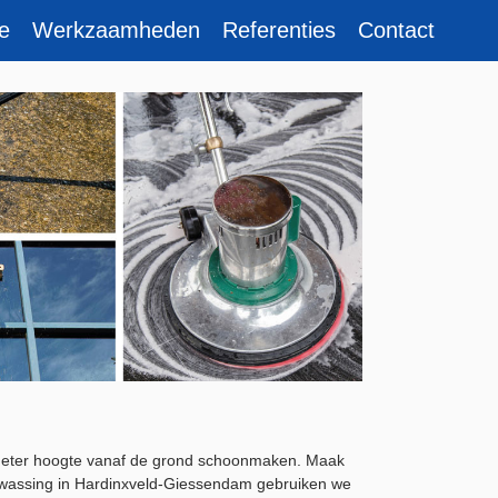
e
Werkzaamheden
Referenties
Contact
2 meter hoogte vanaf de grond schoonmaken. Maak
sbewassing in Hardinxveld-Giessendam gebruiken we