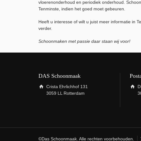
vloerenonderhoud en periodiek onderhoud. Schoonm
Tenminste, indien het goed moet gebeuren.
Heeft u interesse of wilt u juist meer informatie 
verder.
Schoonmaken met passie daar staan wij voor!
DAS Schoonmaak
Post
Crista Ehrlichhof 131
D
3059 LL Rotterdam
3
©Das Schoonmaak. Alle rechten voorbehouden.