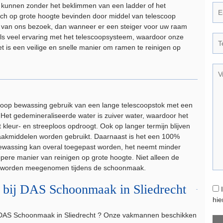
kunnen zonder het beklimmen van een ladder of het
h op grote hoogte bevinden door middel van telescoop
r van ons bezoek, dan wanneer er een steiger voor uw raam
ls veel ervaring met het telescoopsysteem, waardoor onze
s een veilige en snelle manier om ramen te reinigen op
coop bewassing gebruik van een lange telescoopstok met een
 Het gedemineraliseerde water is zuiver water, waardoor het
kleur- en streeploos opdroogt. Ook op langer termijn blijven
akmiddelen worden gebruikt. Daarnaast is het een 100%
 bewassing kan overal toegepast worden, het neemt minder
pere manier van reinigen op grote hoogte. Niet alleen de
en worden meegenomen tijdens de schoonmaak.
g bij DAS Schoonmaak in Sliedrecht
hi
ij DAS Schoonmaak in Sliedrecht ? Onze vakmannen beschikken