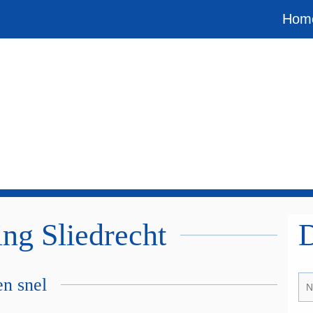
Hom
ng Sliedrecht
D
en snel