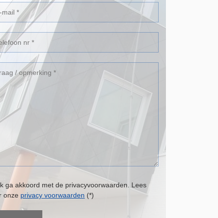
Ik ga akkoord met de privacyvoorwaarden.
Lees
er onze
privacy voorwaarden
(*)