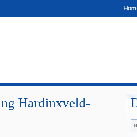
Hom
ing Hardinxveld-
D