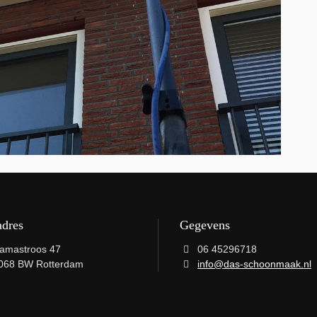
adres
Gegevens
amastroos 47
06 45296718
068 BW Rotterdam
info@das-schoonmaak.nl