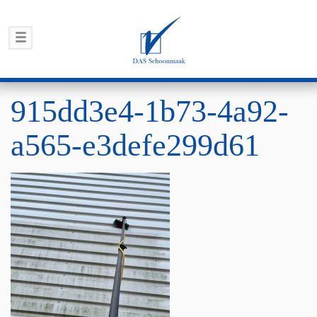
915dd3e4-1b73-4a92-
a565-e3defe299d61