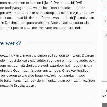
men naar buiten te kunnen kijken? Dan bent u bij DAS
oor bedrijven gaat het vaak niet alleen om schone ramen,
en ervoor dat u ramen weer streeploos schoon zijn, zodat uw
druk achter laat bij klanten. Ramen van een bedrijfspand zitten
in Drechtsteden geen probleem. Voor zowel particulier als
aken met passie staat centraal voor onze professionele
te werk?
gevaarlijk kan zijn om uw ramen zelf schoon te maken. Daarom
den naast de klassieke ladder spons en emmer methode, ook
eem met een uitschuifbare steel, waardoor het mogelijk is om
reinigen. Geen raam is voor ons te hoog. Onze vakkundige
n leveren te alle tijde hoge kwaliteit met aandacht voor
lende buitenkant, maar ook de binnenkant van een raam, kozijnen
nmaak in Drechtsteden .
hi