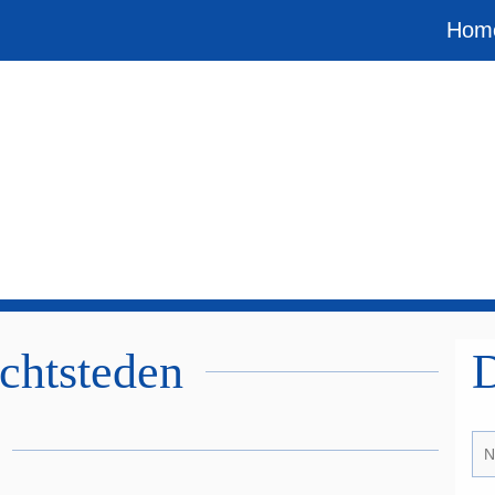
Hom
chtsteden
D