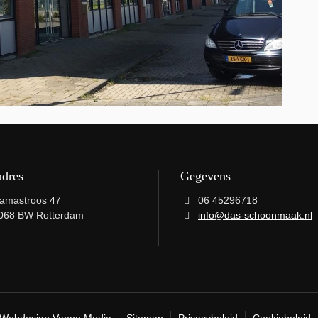
adres
Gegevens
amastroos 47
06 45296718
068 BW Rotterdam
info@das-schoonmaak.nl